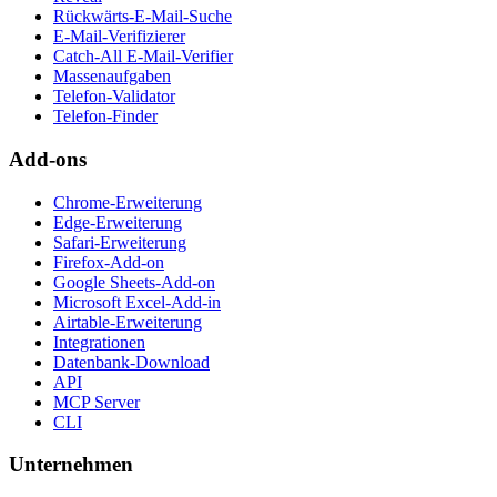
Rückwärts-E-Mail-Suche
E-Mail-Verifizierer
Catch-All E-Mail-Verifier
Massenaufgaben
Telefon-Validator
Telefon-Finder
Add-ons
Chrome-Erweiterung
Edge-Erweiterung
Safari-Erweiterung
Firefox-Add-on
Google Sheets-Add-on
Microsoft Excel-Add-in
Airtable-Erweiterung
Integrationen
Datenbank-Download
API
MCP Server
CLI
Unternehmen