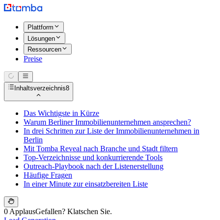
Plattform
Lösungen
Ressourcen
Preise
Inhaltsverzeichnis
8
Das Wichtigste in Kürze
Warum Berliner Immobilienunternehmen ansprechen?
In drei Schritten zur Liste der Immobilienunternehmen in
Berlin
Mit Tomba Reveal nach Branche und Stadt filtern
Top-Verzeichnisse und konkurrierende Tools
Outreach-Playbook nach der Listenerstellung
Häufige Fragen
In einer Minute zur einsatzbereiten Liste
0 Applaus
Gefallen? Klatschen Sie.