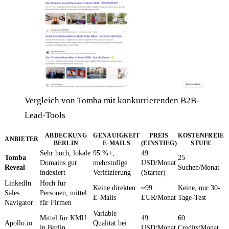
Vergleich von Tomba mit konkurrierenden B2B-
Lead-Tools
ABDECKUNG
GENAUIGKEIT
PREIS
KOSTENFREIE
ANBIETER
BERLIN
E-MAILS
(EINSTIEG)
STUFE
Sehr hoch, lokale
95 %+,
49
Tomba
25
Domains gut
mehrstufige
USD/Monat
Reveal
Suchen/Monat
indexiert
Verifizierung
(Starter)
LinkedIn
Hoch für
Keine direkten
~99
Keine, nur 30-
Sales
Personen, mittel
E-Mails
EUR/Monat
Tage-Test
Navigator
für Firmen
Variable
Mittel für KMU
49
60
Apollo.io
Qualität bei
in Berlin
USD/Monat
Credits/Monat