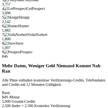
3,757
4
GetProspect
3,096
5
Skrapp
2,142
6
Hunter
1,882
7
VoilaNorbert
1,800
8
Snov
1,007
9
Prospeo
846
Mehr Daten, Weniger Geld Niemand Kommt Nah
Ran
Alle Pläne enthalten kostenlose Verifizierungs-Credits, Telefondaten
und Credits mit 12 Monaten Gültigkeit.
Basic
$49
/Monat
5,000 Gesamt-Credits
2,500 finder + 2,500 Kostenlos Verifizierung