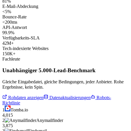
81%
E-Mail-Abdeckung
<5%
Bounce-Rate
<200ms
API-Antwort
99.9%
Verfügbarkeits-SLA
42M+
Tech-indexierte Websites
150K+
Fachleute
Unabhängiger 5.000-Lead-Benchmark
Gleiche Eingabedatei, gleiche Bedingungen, jeder Anbieter. Rohe
Ergebnisse, kein Spin.
Rohdaten anzeigen
Datenaktualisierungen
Robots-
Richtlinie
1
Tomba.io
4,015
2
Anymailfinder
3,875
3
Findymail