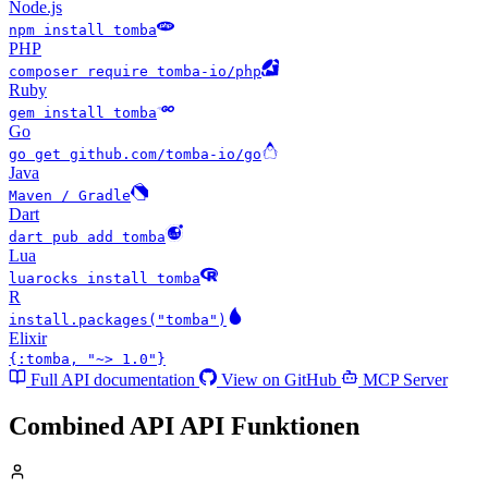
Node.js
npm install tomba
PHP
composer require tomba-io/php
Ruby
gem install tomba
Go
go get github.com/tomba-io/go
Java
Maven / Gradle
Dart
dart pub add tomba
Lua
luarocks install tomba
R
install.packages("tomba")
Elixir
{:tomba, "~> 1.0"}
Full API documentation
View on GitHub
MCP Server
Combined API API
Funktionen