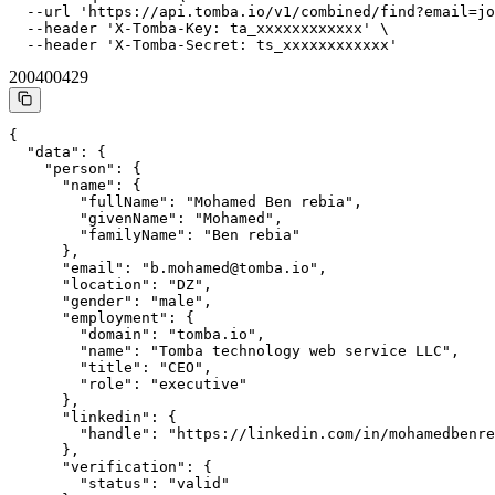
  --url 'https://api.tomba.io/v1/combined/find?email=jo
  --header 'X-Tomba-Key: ta_xxxxxxxxxxxx' \

  --header 'X-Tomba-Secret: ts_xxxxxxxxxxxx'
200
400
429
{

  "data": {

    "person": {

      "name": {

        "fullName": "Mohamed Ben rebia",

        "givenName": "Mohamed",

        "familyName": "Ben rebia"

      },

      "email": "b.mohamed@tomba.io",

      "location": "DZ",

      "gender": "male",

      "employment": {

        "domain": "tomba.io",

        "name": "Tomba technology web service LLC",

        "title": "CEO",

        "role": "executive"

      },

      "linkedin": {

        "handle": "https://linkedin.com/in/mohamedbenre
      },

      "verification": {

        "status": "valid"
