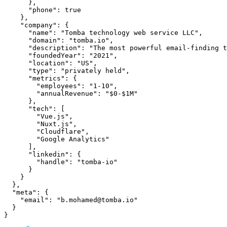
      },

      "phone": true

    },

    "company": {

      "name": "Tomba technology web service LLC",

      "domain": "tomba.io",

      "description": "The most powerful email-finding t
      "foundedYear": "2021",

      "location": "US",

      "type": "privately held",

      "metrics": {

        "employees": "1-10",

        "annualRevenue": "$0-$1M"

      },

      "tech": [

        "Vue.js",

        "Nuxt.js",

        "Cloudflare",

        "Google Analytics"

      ],

      "linkedin": {

        "handle": "tomba-io"

      }

    }

  },

  "meta": {

    "email": "b.mohamed@tomba.io"

  }

}