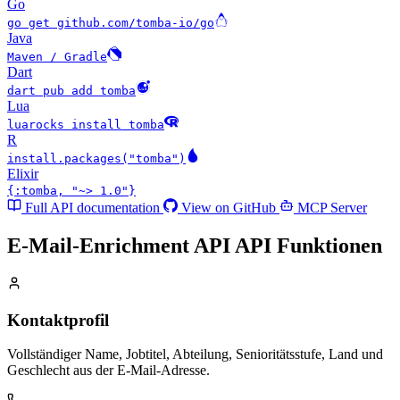
Go
go get github.com/tomba-io/go
Java
Maven / Gradle
Dart
dart pub add tomba
Lua
luarocks install tomba
R
install.packages("tomba")
Elixir
{:tomba, "~> 1.0"}
Full API documentation
View on GitHub
MCP Server
E-Mail-Enrichment API API
Funktionen
Kontaktprofil
Vollständiger Name, Jobtitel, Abteilung, Senioritätsstufe, Land und
Geschlecht aus der E-Mail-Adresse.