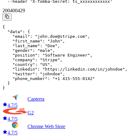
  --header 'X-Tomba-Secret: ts_xxxxxxxxxxxx'
200
400
429
{

  "data": {

    "email": "john.doe@stripe.com",

    "first_name": "John",

    "last_name": "Doe",

    "gender": "male",

    "position": "Software Engineer",

    "company": "Stripe",

    "country": "US",

    "linkedin": "https://linkedin.com/in/johndoe",

    "twitter": "johndoe",

    "phone_number": "+1 415-555-0142"

  }

}
Capterra
4.7/5
G2
4.7/5
Chrome Web Store
4.7/5