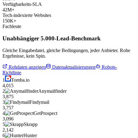
Verfügbarkeits-SLA
42M+
Tech-indexierte Websites
150K+
Fachleute
Unabhängiger 5.000-Lead-Benchmark
Gleiche Eingabedatei, gleiche Bedingungen, jeder Anbieter. Rohe
Ergebnisse, kein Spin.
Rohdaten anzeigen
Datenaktualisierungen
Robots-
Richtlinie
1
Tomba.io
4,015
2
Anymailfinder
3,875
3
Findymail
3,757
4
GetProspect
3,096
5
Skrapp
2,142
6
Hunter