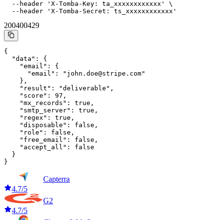
  --header 'X-Tomba-Key: ta_xxxxxxxxxxxx' \

  --header 'X-Tomba-Secret: ts_xxxxxxxxxxxx'
200
400
429
{

  "data": {

    "email": {

      "email": "john.doe@stripe.com"

    },

    "result": "deliverable",

    "score": 97,

    "mx_records": true,

    "smtp_server": true,

    "regex": true,

    "disposable": false,

    "role": false,

    "free_email": false,

    "accept_all": false

  }

}
Capterra
4.7/5
G2
4.7/5