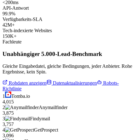
<200ms
API-Antwort
99.9%
Verfügbarkeits-SLA
42M+
Tech-indexierte Websites
150K+
Fachleute
Unabhängiger 5.000-Lead-Benchmark
Gleiche Eingabedatei, gleiche Bedingungen, jeder Anbieter. Rohe
Ergebnisse, kein Spin.
Rohdaten anzeigen
Datenaktualisierungen
Robots-
Richtlinie
1
Tomba.io
4,015
2
Anymailfinder
3,875
3
Findymail
3,757
4
GetProspect
3,096