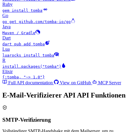
Ruby
gem install tomba
Go
go get github.com/tomba-io/go
Java
Maven / Gradle
Dart
dart pub add tomba
Lua
luarocks install tomba
R
install.packages("tomba")
Elixir
{:tomba, "~> 1.0"}
Full API documentation
View on GitHub
MCP Server
E-Mail-Verifizierer API API
Funktionen
SMTP-Verifizierung
Vollständiger SMTP-Handshake mit dem Mailserver, um zu