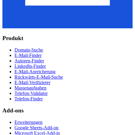
Produkt
Domain-Suche
E-Mail-Finder
Autoren-Finder
LinkedIn-Finder
E-Mail-Anreicherung
Rückwärts-E-Mail-Suche
E-Mail-Verifizierer
Massenaufgaben
Telefon-Validator
Telefon-Finder
Add-ons
Erweiterungen
Google Sheets-Add-on
Microsoft Excel-Add-in