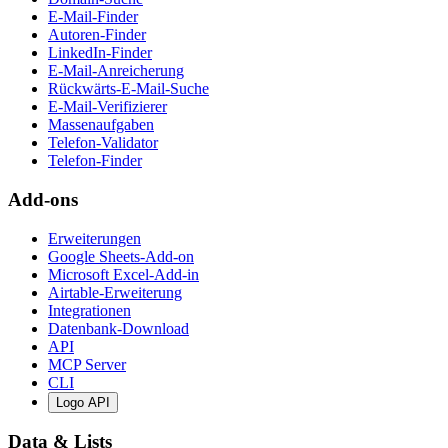
E-Mail-Finder
Autoren-Finder
LinkedIn-Finder
E-Mail-Anreicherung
Rückwärts-E-Mail-Suche
E-Mail-Verifizierer
Massenaufgaben
Telefon-Validator
Telefon-Finder
Add-ons
Erweiterungen
Google Sheets-Add-on
Microsoft Excel-Add-in
Airtable-Erweiterung
Integrationen
Datenbank-Download
API
MCP Server
CLI
Logo API
Data & Lists