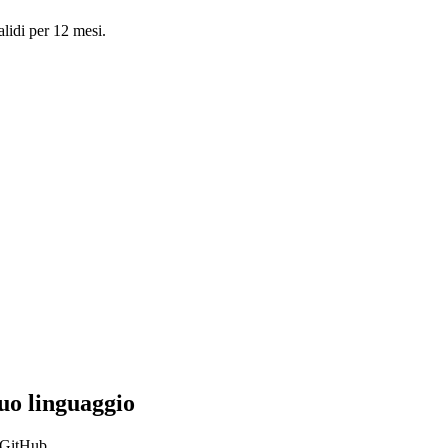
validi per 12 mesi.
uo linguaggio
 GitHub.