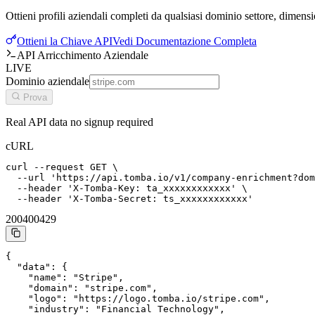
Ottieni profili aziendali completi da qualsiasi dominio settore, dimensio
Ottieni la Chiave API
Vedi Documentazione Completa
API Arricchimento Aziendale
LIVE
Dominio aziendale
Prova
Real API data no signup required
cURL
curl --request GET \

  --url 'https://api.tomba.io/v1/company-enrichment?dom
  --header 'X-Tomba-Key: ta_xxxxxxxxxxxx' \

  --header 'X-Tomba-Secret: ts_xxxxxxxxxxxx'
200
400
429
{

  "data": {

    "name": "Stripe",

    "domain": "stripe.com",

    "logo": "https://logo.tomba.io/stripe.com",

    "industry": "Financial Technology",
