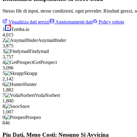
Stesso file di input, stesse condizioni, ogni provider. Risultati grezzi,
Visualizza dati grezzi
Aggiornamenti dati
Policy robots
1
Tomba.io
4,015
2
Anymailfinder
3,875
3
Findymail
3,757
4
GetProspect
3,096
5
Skrapp
2,142
6
Hunter
1,882
7
VoilaNorbert
1,800
8
Snov
1,007
9
Prospeo
846
Piu Dati, Meno Costi: Nessuno Si Avvicina