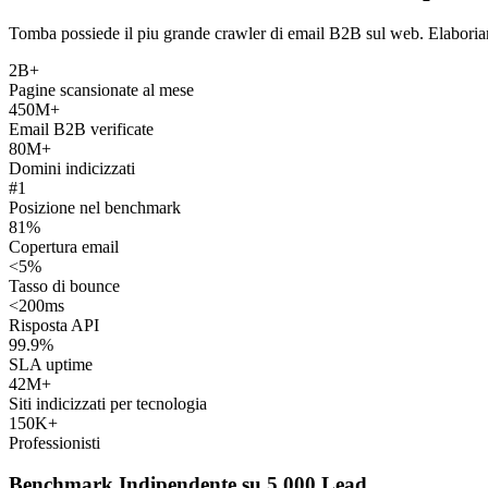
Tomba possiede il piu grande crawler di email B2B sul web. Elaboriamo 
2B+
Pagine scansionate al mese
450M+
Email B2B verificate
80M+
Domini indicizzati
#1
Posizione nel benchmark
81%
Copertura email
<5%
Tasso di bounce
<200ms
Risposta API
99.9%
SLA uptime
42M+
Siti indicizzati per tecnologia
150K+
Professionisti
Benchmark Indipendente su 5.000 Lead