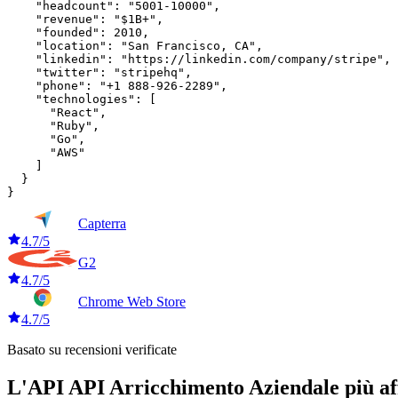
    "headcount": "5001-10000",

    "revenue": "$1B+",

    "founded": 2010,

    "location": "San Francisco, CA",

    "linkedin": "https://linkedin.com/company/stripe",

    "twitter": "stripehq",

    "phone": "+1 888-926-2289",

    "technologies": [

      "React",

      "Ruby",

      "Go",

      "AWS"

    ]

  }

}
Capterra
4.7/5
G2
4.7/5
Chrome Web Store
4.7/5
Basato su recensioni verificate
L'API API Arricchimento Aziendale più af