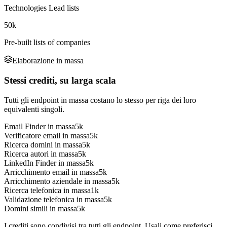
Technologies Lead lists
50k
Pre-built lists of companies
Elaborazione in massa
Stessi crediti, su larga scala
Tutti gli endpoint in massa costano lo stesso per riga dei loro
equivalenti singoli.
Email Finder in massa
5k
Verificatore email in massa
5k
Ricerca domini in massa
5k
Ricerca autori in massa
5k
LinkedIn Finder in massa
5k
Arricchimento email in massa
5k
Arricchimento aziendale in massa
5k
Ricerca telefonica in massa
1k
Validazione telefonica in massa
5k
Domini simili in massa
5k
I crediti sono condivisi tra tutti gli endpoint. Usali come preferisci.