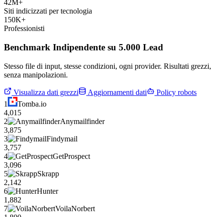
42M+
Siti indicizzati per tecnologia
150K+
Professionisti
Benchmark Indipendente su 5.000 Lead
Stesso file di input, stesse condizioni, ogni provider. Risultati grezzi,
senza manipolazioni.
Visualizza dati grezzi
Aggiornamenti dati
Policy robots
1
Tomba.io
4,015
2
Anymailfinder
3,875
3
Findymail
3,757
4
GetProspect
3,096
5
Skrapp
2,142
6
Hunter
1,882
7
VoilaNorbert