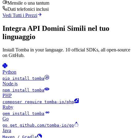
Mensile o una tantum
Dati telefonici inclusi
Vedi Tutti i Prezzi
Integra API Domini Simili nel tuo
linguaggio
Install Tomba in your language. 10 official SDKs, all open-source
on GitHub.
Python
pip install tomba
Node.js
npm install tomba
PHP
composer require tomba-io/php
Ruby
gem install tomba
Go
go get github.com/tomba-io/go
Java
Maven / Gradle