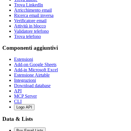
Trova LinkedIn
Arricchimento email
Ricerca email inversa
Verificatore email
Attività in blocco
Validatore telefono
Trova telefono
Componenti aggiuntivi
Estensioni
Add-on Google Sheets
Add-in Microsoft Excel
Estensione Airtable
Integrazioni
Download database
API
MCP Server
CLI
Logo API
Data & Lists
Buy Email Lists