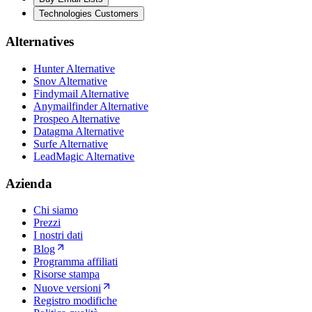
Technologies Customers
Alternatives
Hunter Alternative
Snov Alternative
Findymail Alternative
Anymailfinder Alternative
Prospeo Alternative
Datagma Alternative
Surfe Alternative
LeadMagic Alternative
Azienda
Chi siamo
Prezzi
I nostri dati
Blog
Programma affiliati
Risorse stampa
Nuove versioni
Registro modifiche