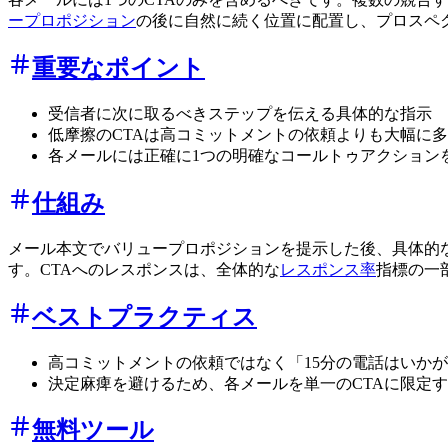
ープロポジション
の後に自然に続く位置に配置し、プロスペ
重要なポイント
受信者に次に取るべきステップを伝える具体的な指示
低摩擦のCTAは高コミットメントの依頼よりも大幅に
各メールには正確に1つの明確なコールトゥアクション
仕組み
メール本文でバリュープロポジションを提示した後、具体的
す。CTAへのレスポンスは、全体的な
レスポンス率
指標の一
ベストプラクティス
高コミットメントの依頼ではなく「15分の電話はいかが
決定麻痺を避けるため、各メールを単一のCTAに限定
無料ツール