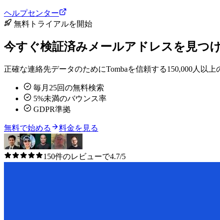
ヘルプセンター
無料トライアルを開始
今すぐ検証済みメールアドレスを見つ
正確な連絡先データのためにTombaを信頼する150,000
毎月25回の無料検索
5%未満のバウンス率
GDPR準拠
無料で始める
料金を見る
150件のレビューで4.7/5