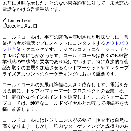
以前に興味を示したことのない潜在顧客に対して、未承諾の
電話をかける営業手法です。
Tomba Team
2026年3月23日
コールドコールは、事前の関係や表明された興味なしに、営
業担当者が電話でプロスペクトにコンタクトする
アウトバウ
ンド営業
テクニックです。デジタルコミュニケーションチャ
ネルの台頭にもかかわらず、コールドコールは多くのB2B営
業戦略の中核的な要素であり続けています。特に直接的な会
話が取引の進展を加速させるミッドマーケットやエンタープ
ライズアカウントのターゲティングにおいて重要です。
コールドコールの効果は準備に大きく依存します。電話をか
ける前に、トップパフォーマーはプロスペクトの企業、役
割、潜在的なペインポイントを調査します。このウォームア
プローチは、純粋なコールドダイヤルと比較して接続率を大
幅に改善します。
コールドコールにはレジリエンスが必要で、拒否率は自然に
高くなります。しかし、強力なターゲティングと説得力のあ