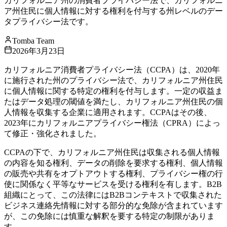
カリフォルニア州の消費者プライバシー法で、カリフォルニ
ア州住民に個人情報に対する権利を付与する州レベルのデー
タプライバシー法です。
Tomba Team
2026年3月23日
カリフォルニア消費者プライバシー法（CCPA）は、2020年
に施行された州のプライバシー法で、カリフォルニア州住民
に個人情報に関する特定の権利を付与します。一定の収益ま
たはデータ処理の閾値を満たし、カリフォルニア州住民の個
人情報を収集する企業に適用されます。CCPAはその後、
2023年にカリフォルニアプライバシー権法（CPRA）によっ
て修正・強化されました。
CCPAの下で、カリフォルニア州住民は収集される個人情報
の内容を知る権利、データの削除を要求する権利、個人情報
の販売や共有をオプトアウトする権利、プライバシー権の行
使に関係なく平等なサービスを受ける権利を有します。B2B
組織にとって、この法律にはB2Bコンテキストで収集された
ビジネス連絡先情報に対する部分的な免除が含まれています
が、この免除には慎重な解釈を要する特定の制限がありま
す。