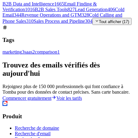
B2B Data and Intelligence
1665
Email Finding &
Verification
1016
B2B Sales Tools
827
Lead Generation
406
Cold
Email
344
Revenue Operations and GTM
328
Cold Calling and
Phone Sales
310
Sales Process and Pipeline
304
Tout afficher (17)
Tags
marketing
3
saas
2
comparison
1
Trouvez des emails vérifiés dès
aujourd'hui
Rejoignez plus de 150 000 professionnels qui font confiance à
Tomba pour des données de contact précises. Sans carte bancaire.
Commencer gratuitement
Voir les tarifs
Produit
Recherche de domaine
Recherche d'email