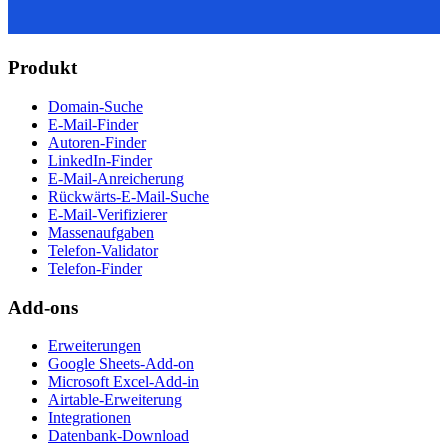
Produkt
Domain-Suche
E-Mail-Finder
Autoren-Finder
LinkedIn-Finder
E-Mail-Anreicherung
Rückwärts-E-Mail-Suche
E-Mail-Verifizierer
Massenaufgaben
Telefon-Validator
Telefon-Finder
Add-ons
Erweiterungen
Google Sheets-Add-on
Microsoft Excel-Add-in
Airtable-Erweiterung
Integrationen
Datenbank-Download