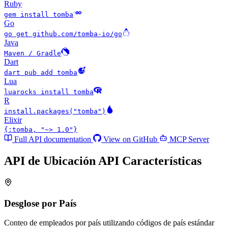
Ruby
gem install tomba
Go
go get github.com/tomba-io/go
Java
Maven / Gradle
Dart
dart pub add tomba
Lua
luarocks install tomba
R
install.packages("tomba")
Elixir
{:tomba, "~> 1.0"}
Full API documentation
View on GitHub
MCP Server
API de Ubicación API
Características
Desglose por País
Conteo de empleados por país utilizando códigos de país estándar