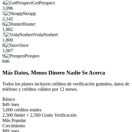
4
GetProspect
3,096
5
Skrapp
2,142
6
Hunter
1,882
7
VoilaNorbert
1,800
8
Snov
1,007
9
Prospeo
846
Más Datos, Menos Dinero Nadie Se Acerca
Todos los planes incluyen créditos de verificación gratuitos, datos de
teléfono y créditos válidos por 12 meses.
Básico
$49
/mes
5,000 créditos totales
2,500 finder + 2,500 Gratis Verificación
Más Popular
Crecimiento
$89
/mes