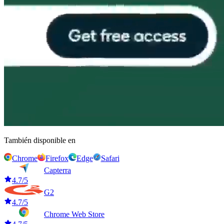
También disponible en
Chrome
Firefox
Edge
Safari
Capterra
4.7/5
G2
4.7/5
Chrome Web Store