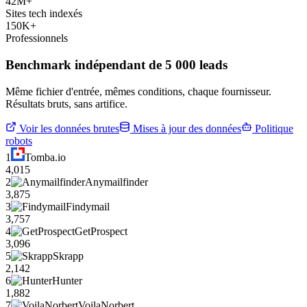
42M+
Sites tech indexés
150K+
Professionnels
Benchmark indépendant de 5 000 leads
Même fichier d'entrée, mêmes conditions, chaque fournisseur.
Résultats bruts, sans artifice.
Voir les données brutes
Mises à jour des données
Politique
robots
1
Tomba.io
4,015
2
Anymailfinder
3,875
3
Findymail
3,757
4
GetProspect
3,096
5
Skrapp
2,142
6
Hunter
1,882
7
VoilaNorbert