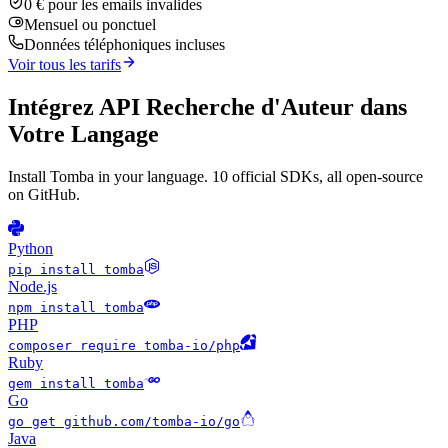
0 € pour les emails invalides
Mensuel ou ponctuel
Données téléphoniques incluses
Voir tous les tarifs
Intégrez API Recherche d'Auteur dans
Votre Langage
Install Tomba in your language. 10 official SDKs, all open-source
on GitHub.
Python
pip install tomba
Node.js
npm install tomba
PHP
composer require tomba-io/php
Ruby
gem install tomba
Go
go get github.com/tomba-io/go
Java