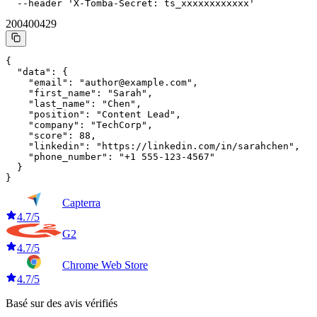
  --header 'X-Tomba-Secret: ts_xxxxxxxxxxxx'
200
400
429
{

  "data": {

    "email": "author@example.com",

    "first_name": "Sarah",

    "last_name": "Chen",

    "position": "Content Lead",

    "company": "TechCorp",

    "score": 88,

    "linkedin": "https://linkedin.com/in/sarahchen",

    "phone_number": "+1 555-123-4567"

  }

}
Capterra
4.7/5
G2
4.7/5
Chrome Web Store
4.7/5
Basé sur des avis vérifiés