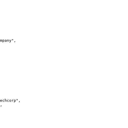
mpany",

echcorp",

,
