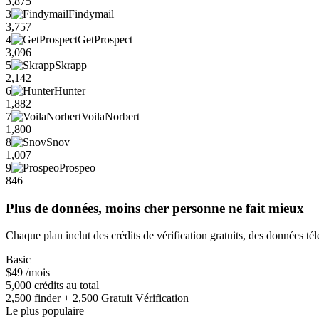
3,875
3
Findymail
3,757
4
GetProspect
3,096
5
Skrapp
2,142
6
Hunter
1,882
7
VoilaNorbert
1,800
8
Snov
1,007
9
Prospeo
846
Plus de données, moins cher personne ne fait mieux
Chaque plan inclut des crédits de vérification gratuits, des données té
Basic
$49
/mois
5,000 crédits au total
2,500 finder + 2,500 Gratuit Vérification
Le plus populaire