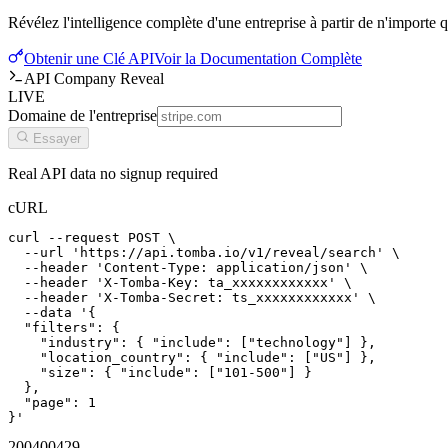
Révélez l'intelligence complète d'une entreprise à partir de n'importe q
Obtenir une Clé API
Voir la Documentation Complète
API Company Reveal
LIVE
Domaine de l'entreprise
Essayer
Real API data no signup required
cURL
curl --request POST \

  --url 'https://api.tomba.io/v1/reveal/search' \

  --header 'Content-Type: application/json' \

  --header 'X-Tomba-Key: ta_xxxxxxxxxxxx' \

  --header 'X-Tomba-Secret: ts_xxxxxxxxxxxx' \

  --data '{

  "filters": {

    "industry": { "include": ["technology"] },

    "location_country": { "include": ["US"] },

    "size": { "include": ["101-500"] }

  },

  "page": 1

}'
200
400
429