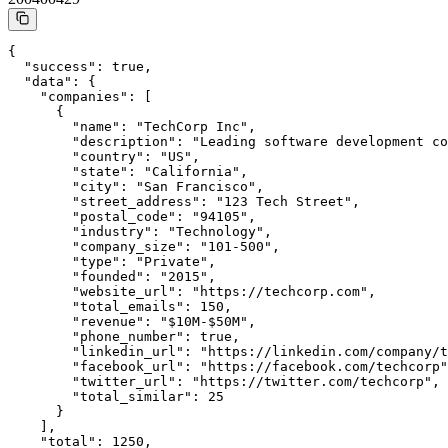
{

  "success": true,

  "data": {

    "companies": [

      {

        "name": "TechCorp Inc",

        "description": "Leading software development co
        "country": "US",

        "state": "California",

        "city": "San Francisco",

        "street_address": "123 Tech Street",

        "postal_code": "94105",

        "industry": "Technology",

        "company_size": "101-500",

        "type": "Private",

        "founded": "2015",

        "website_url": "https://techcorp.com",

        "total_emails": 150,

        "revenue": "$10M-$50M",

        "phone_number": true,

        "linkedin_url": "https://linkedin.com/company/t
        "facebook_url": "https://facebook.com/techcorp"
        "twitter_url": "https://twitter.com/techcorp",

        "total_similar": 25

      }

    ],

    "total": 1250,
