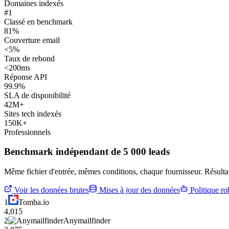
Domaines indexés
#1
Classé en benchmark
81%
Couverture email
<5%
Taux de rebond
<200ms
Réponse API
99.9%
SLA de disponibilité
42M+
Sites tech indexés
150K+
Professionnels
Benchmark indépendant de 5 000 leads
Même fichier d'entrée, mêmes conditions, chaque fournisseur. Résultats 
Voir les données brutes
Mises à jour des données
Politique ro
1
Tomba.io
4,015
2
Anymailfinder