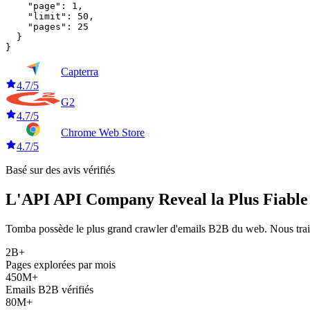
    "page": 1,

    "limit": 50,

    "pages": 25

  }

}
Capterra
4.7/5
G2
4.7/5
Chrome Web Store
4.7/5
Basé sur des avis vérifiés
L'API API Company Reveal la Plus Fiable
Tomba possède le plus grand crawler d'emails B2B du web. Nous traito
2B+
Pages explorées par mois
450M+
Emails B2B vérifiés
80M+