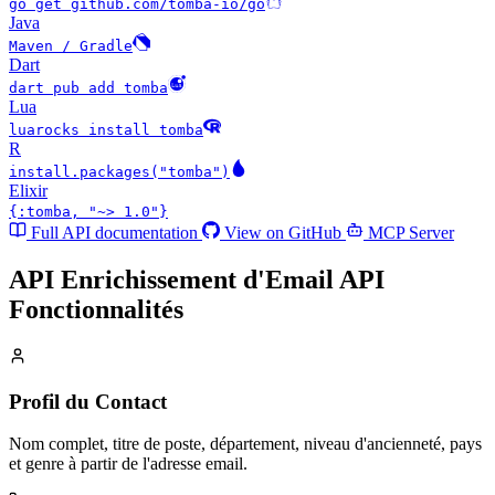
go get github.com/tomba-io/go
Java
Maven / Gradle
Dart
dart pub add tomba
Lua
luarocks install tomba
R
install.packages("tomba")
Elixir
{:tomba, "~> 1.0"}
Full API documentation
View on GitHub
MCP Server
API Enrichissement d'Email API
Fonctionnalités
Profil du Contact
Nom complet, titre de poste, département, niveau d'ancienneté, pays
et genre à partir de l'adresse email.