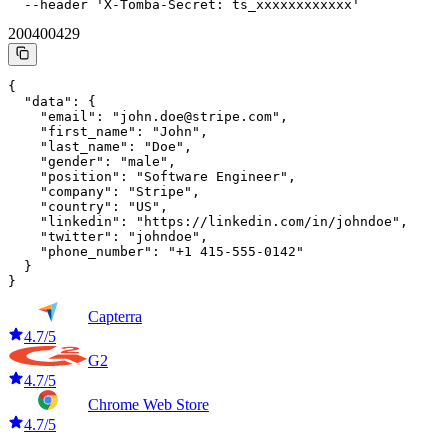
  --header 'X-Tomba-Secret: ts_xxxxxxxxxxxx'
200
400
429
{

  "data": {

    "email": "john.doe@stripe.com",

    "first_name": "John",

    "last_name": "Doe",

    "gender": "male",

    "position": "Software Engineer",

    "company": "Stripe",

    "country": "US",

    "linkedin": "https://linkedin.com/in/johndoe",

    "twitter": "johndoe",

    "phone_number": "+1 415-555-0142"

  }

}
Capterra
4.7/5
G2
4.7/5
Chrome Web Store
4.7/5