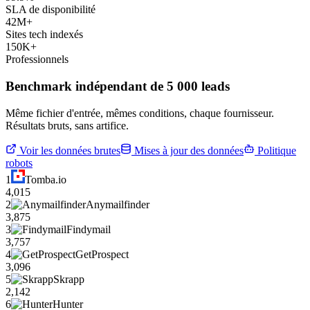
SLA de disponibilité
42M+
Sites tech indexés
150K+
Professionnels
Benchmark indépendant de 5 000 leads
Même fichier d'entrée, mêmes conditions, chaque fournisseur.
Résultats bruts, sans artifice.
Voir les données brutes
Mises à jour des données
Politique
robots
1
Tomba.io
4,015
2
Anymailfinder
3,875
3
Findymail
3,757
4
GetProspect
3,096
5
Skrapp
2,142
6
Hunter