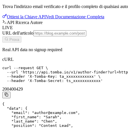
Trova l'indirizzo email verificato e il profilo completo di qualsiasi aut
Ottieni la Chiave API
Vedi Documentazione Completa
API Ricerca Autore
LIVE
URL dell'articolo
Prova
Real API data no signup required
cURL
curl --request GET \

  --url 'https://api.tomba.io/v1/author-finder?url=http
  --header 'X-Tomba-Key: ta_xxxxxxxxxxxx' \

  --header 'X-Tomba-Secret: ts_xxxxxxxxxxxx'
200
400
429
{

  "data": {

    "email": "author@example.com",

    "first_name": "Sarah",

    "last_name": "Chen",

    "position": "Content Lead",
