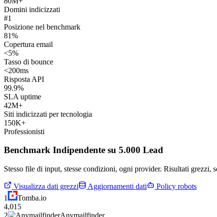
80M+
Domini indicizzati
#1
Posizione nel benchmark
81%
Copertura email
<5%
Tasso di bounce
<200ms
Risposta API
99.9%
SLA uptime
42M+
Siti indicizzati per tecnologia
150K+
Professionisti
Benchmark Indipendente su 5.000 Lead
Stesso file di input, stesse condizioni, ogni provider. Risultati grezzi,
Visualizza dati grezzi
Aggiornamenti dati
Policy robots
1
Tomba.io
4,015
2
Anymailfinder