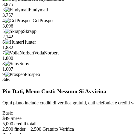
3,875
3
Findymail
3,757
4
GetProspect
3,096
5
Skrapp
2,142
6
Hunter
1,882
7
VoilaNorbert
1,800
8
Snov
1,007
9
Prospeo
846
Piu Dati, Meno Costi: Nessuno Si Avvicina
Ogni piano include crediti di verifica gratuiti, dati telefonici e crediti 
Basic
$49
/mese
5,000 crediti totali
2,500 finder + 2,500 Gratuito Verifica