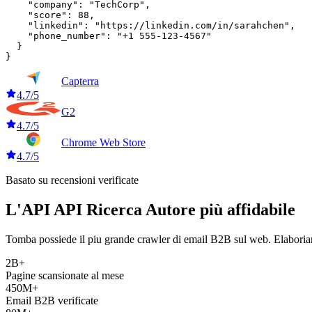
    "company": "TechCorp",

    "score": 88,

    "linkedin": "https://linkedin.com/in/sarahchen",

    "phone_number": "+1 555-123-4567"

  }

}
Capterra
4.7/5
G2
4.7/5
Chrome Web Store
4.7/5
Basato su recensioni verificate
L'API API Ricerca Autore più affidabile
Tomba possiede il piu grande crawler di email B2B sul web. Elaboriamo 
2B+
Pagine scansionate al mese
450M+
Email B2B verificate