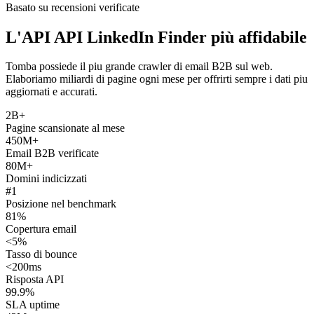
Basato su recensioni verificate
L'API API LinkedIn Finder più affidabile
Tomba possiede il piu grande crawler di email B2B sul web.
Elaboriamo miliardi di pagine ogni mese per offrirti sempre i dati piu
aggiornati e accurati.
2B+
Pagine scansionate al mese
450M+
Email B2B verificate
80M+
Domini indicizzati
#1
Posizione nel benchmark
81%
Copertura email
<5%
Tasso di bounce
<200ms
Risposta API
99.9%
SLA uptime