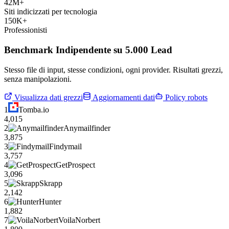
42M+
Siti indicizzati per tecnologia
150K+
Professionisti
Benchmark Indipendente su 5.000 Lead
Stesso file di input, stesse condizioni, ogni provider. Risultati grezzi,
senza manipolazioni.
Visualizza dati grezzi
Aggiornamenti dati
Policy robots
1
Tomba.io
4,015
2
Anymailfinder
3,875
3
Findymail
3,757
4
GetProspect
3,096
5
Skrapp
2,142
6
Hunter
1,882
7
VoilaNorbert