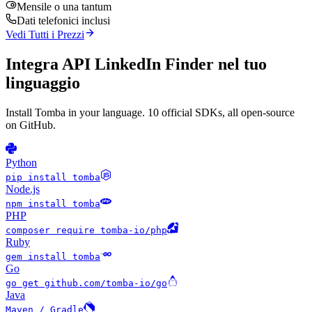
Mensile o una tantum
Dati telefonici inclusi
Vedi Tutti i Prezzi
Integra API LinkedIn Finder nel tuo
linguaggio
Install Tomba in your language. 10 official SDKs, all open-source
on GitHub.
Python
pip install tomba
Node.js
npm install tomba
PHP
composer require tomba-io/php
Ruby
gem install tomba
Go
go get github.com/tomba-io/go
Java
Maven / Gradle