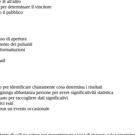
 B all'altro
per determinare il vincitore
o il pubblico
asso di apertura
mento dei pulsanti
 formattazioni
ail
 per identificare chiaramente cosa determina i risultati
aggiunga abbastanza persone per avere significatività statistica
to per raccogliere dati significativi
ivi esiti
, non un evento occasionale
egie di call-to-action per massimizzare i tassi di risposta e le conversion