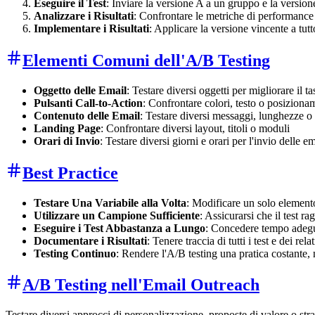
Eseguire il Test
: Inviare la versione A a un gruppo e la versione
Analizzare i Risultati
: Confrontare le metriche di performance 
Implementare i Risultati
: Applicare la versione vincente a tutt
Elementi Comuni dell'A/B Testing
Oggetto delle Email
: Testare diversi oggetti per migliorare il t
Pulsanti Call-to-Action
: Confrontare colori, testo o posiziona
Contenuto delle Email
: Testare diversi messaggi, lunghezze o
Landing Page
: Confrontare diversi layout, titoli o moduli
Orari di Invio
: Testare diversi giorni e orari per l'invio delle em
Best Practice
Testare Una Variabile alla Volta
: Modificare un solo elemento
Utilizzare un Campione Sufficiente
: Assicurarsi che il test r
Eseguire i Test Abbastanza a Lungo
: Concedere tempo adegua
Documentare i Risultati
: Tenere traccia di tutti i test e dei relat
Testing Continuo
: Rendere l'A/B testing una pratica costante
A/B Testing nell'Email Outreach
Testare diversi approcci di personalizzazione, proposte di valore o strat