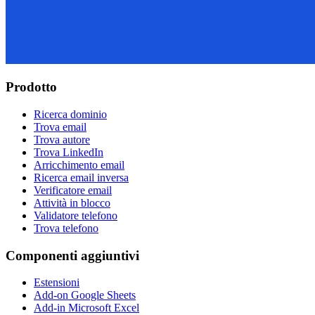
Prodotto
Ricerca dominio
Trova email
Trova autore
Trova LinkedIn
Arricchimento email
Ricerca email inversa
Verificatore email
Attività in blocco
Validatore telefono
Trova telefono
Componenti aggiuntivi
Estensioni
Add-on Google Sheets
Add-in Microsoft Excel