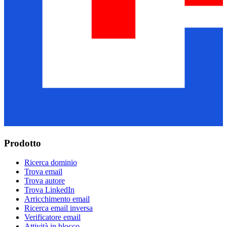
Prodotto
Ricerca dominio
Trova email
Trova autore
Trova LinkedIn
Arricchimento email
Ricerca email inversa
Verificatore email
Attività in blocco