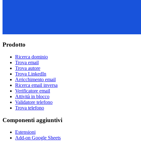
Prodotto
Ricerca dominio
Trova email
Trova autore
Trova LinkedIn
Arricchimento email
Ricerca email inversa
Verificatore email
Attività in blocco
Validatore telefono
Trova telefono
Componenti aggiuntivi
Estensioni
Add-on Google Sheets