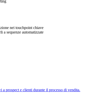
ting
azione nei touchpoint chiave
verli a sequenze automatizzate
vi a prospect e clienti durante il processo di vendita.