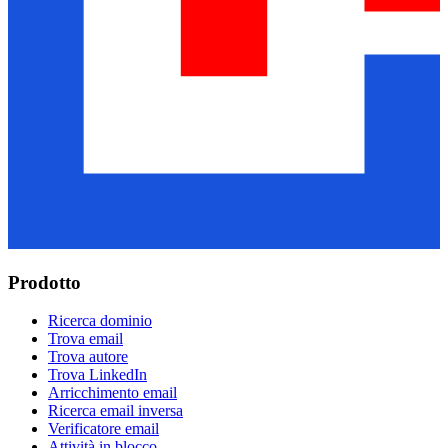
Prodotto
Ricerca dominio
Trova email
Trova autore
Trova LinkedIn
Arricchimento email
Ricerca email inversa
Verificatore email
Attività in blocco