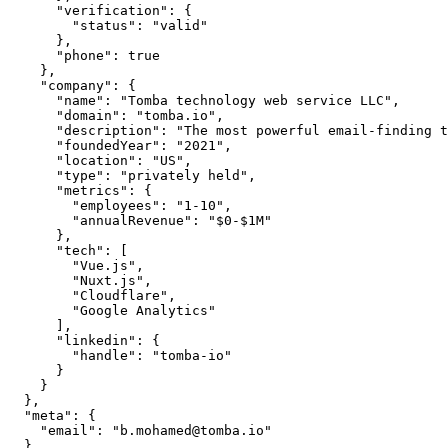
      "verification": {

        "status": "valid"

      },

      "phone": true

    },

    "company": {

      "name": "Tomba technology web service LLC",

      "domain": "tomba.io",

      "description": "The most powerful email-finding t
      "foundedYear": "2021",

      "location": "US",

      "type": "privately held",

      "metrics": {

        "employees": "1-10",

        "annualRevenue": "$0-$1M"

      },

      "tech": [

        "Vue.js",

        "Nuxt.js",

        "Cloudflare",

        "Google Analytics"

      ],

      "linkedin": {

        "handle": "tomba-io"

      }

    }

  },

  "meta": {

    "email": "b.mohamed@tomba.io"

  }
