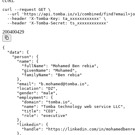
cURL
curl --request GET \

  --url 'https://api.tomba.io/v1/combined/find?email=jo
  --header 'X-Tomba-Key: ta_xxxxxxxxxxxx' \

  --header 'X-Tomba-Secret: ts_xxxxxxxxxxxx'
200
400
429
{

  "data": {

    "person": {

      "name": {

        "fullName": "Mohamed Ben rebia",

        "givenName": "Mohamed",

        "familyName": "Ben rebia"

      },

      "email": "b.mohamed@tomba.io",

      "location": "DZ",

      "gender": "male",

      "employment": {

        "domain": "tomba.io",

        "name": "Tomba technology web service LLC",

        "title": "CEO",

        "role": "executive"

      },

      "linkedin": {

        "handle": "https://linkedin.com/in/mohamedbenre
      },
