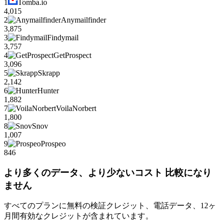
1
Tomba.io
4,015
2
Anymailfinder
3,875
3
Findymail
3,757
4
GetProspect
3,096
5
Skrapp
2,142
6
Hunter
1,882
7
VoilaNorbert
1,800
8
Snov
1,007
9
Prospeo
846
より多くのデータ、より少ないコスト 比較になり
ません
すべてのプランに無料の検証クレジット、電話データ、12ヶ
月間有効なクレジットが含まれています。