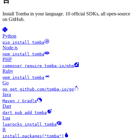
合
Install Tomba in your language. 10 official SDKs, all open-source
on GitHub.
Python
pip install tomba
Node.js
npm install tomba
PHP
composer require tomba-io/php
Ruby
gem install tomba
Go
go get github.com/tomba-io/go
Java
Maven / Gradle
Dart
dart pub add tomba
Lua
luarocks install tomba
R
install.packages("tomba")