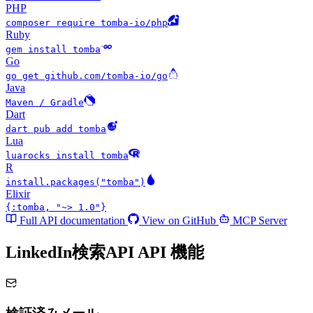
PHP
composer require tomba-io/php
Ruby
gem install tomba
Go
go get github.com/tomba-io/go
Java
Maven / Gradle
Dart
dart pub add tomba
Lua
luarocks install tomba
R
install.packages("tomba")
Elixir
{:tomba, "~> 1.0"}
Full API documentation
View on GitHub
MCP Server
LinkedIn検索API API
機能