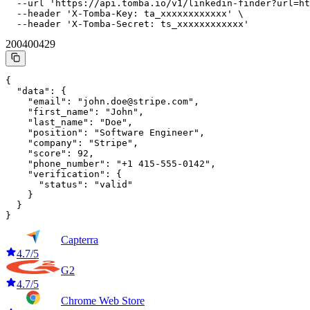
  --url 'https://api.tomba.io/v1/linkedin-finder?url=ht
  --header 'X-Tomba-Key: ta_xxxxxxxxxxxx' \

  --header 'X-Tomba-Secret: ts_xxxxxxxxxxxx'
200
400
429
{

  "data": {

    "email": "john.doe@stripe.com",

    "first_name": "John",

    "last_name": "Doe",

    "position": "Software Engineer",

    "company": "Stripe",

    "score": 92,

    "phone_number": "+1 415-555-0142",

    "verification": {

      "status": "valid"

    }

  }

}
Capterra
4.7/5
G2
4.7/5
Chrome Web Store