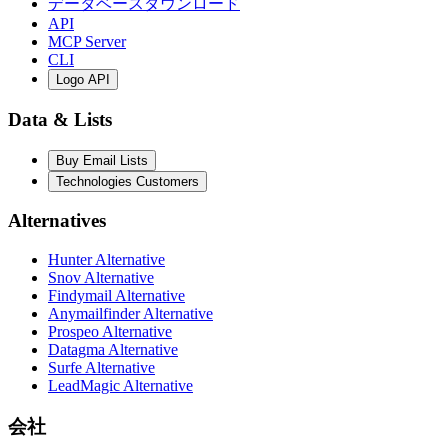
データベースダウンロード
API
MCP Server
CLI
Logo API
Data & Lists
Buy Email Lists
Technologies Customers
Alternatives
Hunter Alternative
Snov Alternative
Findymail Alternative
Anymailfinder Alternative
Prospeo Alternative
Datagma Alternative
Surfe Alternative
LeadMagic Alternative
会社