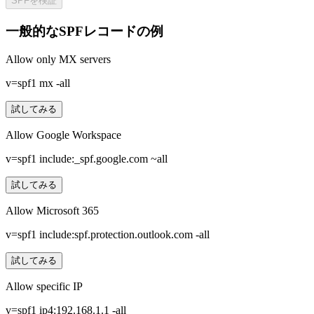
SPFを検証
一般的なSPFレコードの例
Allow only MX servers
v=spf1 mx -all
試してみる
Allow Google Workspace
v=spf1 include:_spf.google.com ~all
試してみる
Allow Microsoft 365
v=spf1 include:spf.protection.outlook.com -all
試してみる
Allow specific IP
v=spf1 ip4:192.168.1.1 -all