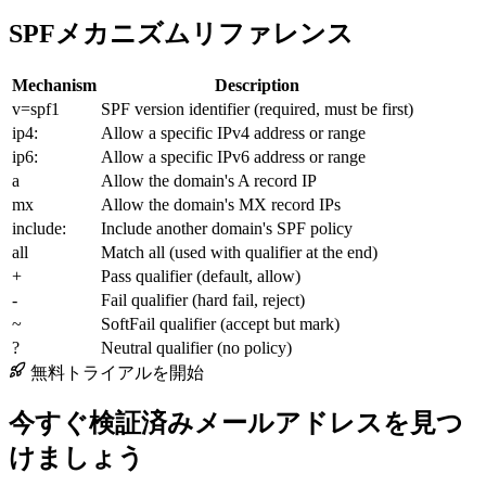
SPFメカニズムリファレンス
Mechanism
Description
v=spf1
SPF version identifier (required, must be first)
ip4:
Allow a specific IPv4 address or range
ip6:
Allow a specific IPv6 address or range
a
Allow the domain's A record IP
mx
Allow the domain's MX record IPs
include:
Include another domain's SPF policy
all
Match all (used with qualifier at the end)
+
Pass qualifier (default, allow)
-
Fail qualifier (hard fail, reject)
~
SoftFail qualifier (accept but mark)
?
Neutral qualifier (no policy)
無料トライアルを開始
今すぐ検証済みメールアドレスを見つ
けましょう