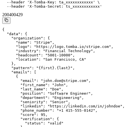
  --header 'X-Tomba-Key: ta_xxxxxxxxxxxx' \

  --header 'X-Tomba-Secret: ts_xxxxxxxxxxxx'
200
400
429
{

  "data": {

    "organization": {

      "name": "Stripe",

      "logo": "https://logo.tomba.io/stripe.com",

      "industry": "Financial Technology",

      "headcount": "5001-10000",

      "location": "San Francisco, CA"

    },

    "pattern": "{first}.{last}",

    "emails": [

      {

        "email": "john.doe@stripe.com",

        "first_name": "John",

        "last_name": "Doe",

        "position": "Software Engineer",

        "department": "Engineering",

        "seniority": "Senior",

        "linkedin": "https://linkedin.com/in/johndoe",

        "phone_number": "+1 415-555-0142",

        "score": 95,

        "verification": {

          "status": "valid"
