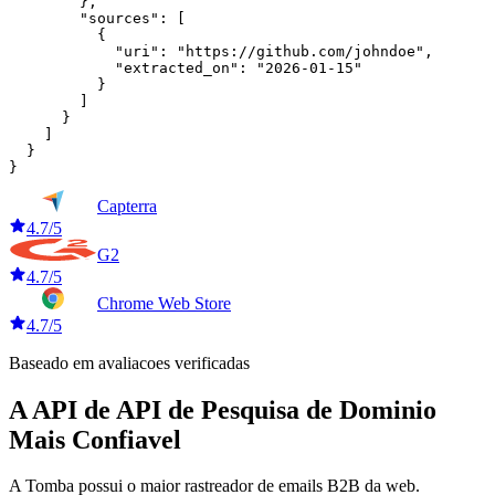
        },

        "sources": [

          {

            "uri": "https://github.com/johndoe",

            "extracted_on": "2026-01-15"

          }

        ]

      }

    ]

  }

}
Capterra
4.7/5
G2
4.7/5
Chrome Web Store
4.7/5
Baseado em avaliacoes verificadas
A API de API de Pesquisa de Dominio
Mais Confiavel
A Tomba possui o maior rastreador de emails B2B da web.