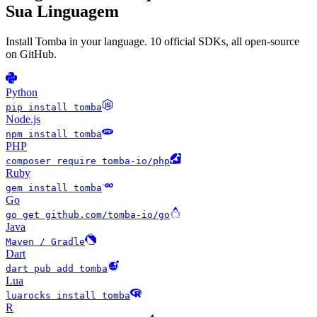
Sua Linguagem
Install Tomba in your language. 10 official SDKs, all open-source
on GitHub.
Python
pip install tomba
Node.js
npm install tomba
PHP
composer require tomba-io/php
Ruby
gem install tomba
Go
go get github.com/tomba-io/go
Java
Maven / Gradle
Dart
dart pub add tomba
Lua
luarocks install tomba
R