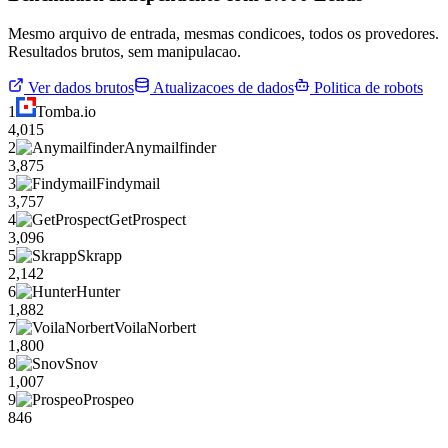
Mesmo arquivo de entrada, mesmas condicoes, todos os provedores.
Resultados brutos, sem manipulacao.
Ver dados brutos
Atualizacoes de dados
Politica de robots
1
Tomba.io
4,015
2
Anymailfinder
3,875
3
Findymail
3,757
4
GetProspect
3,096
5
Skrapp
2,142
6
Hunter
1,882
7
VoilaNorbert
1,800
8
Snov
1,007
9
Prospeo
846