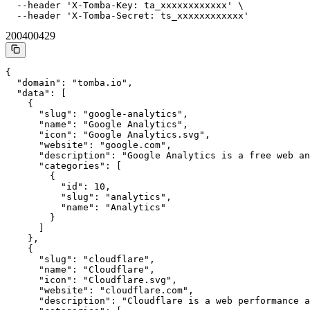
  --header 'X-Tomba-Key: ta_xxxxxxxxxxxx' \

  --header 'X-Tomba-Secret: ts_xxxxxxxxxxxx'
200
400
429
{

  "domain": "tomba.io",

  "data": [

    {

      "slug": "google-analytics",

      "name": "Google Analytics",

      "icon": "Google Analytics.svg",

      "website": "google.com",

      "description": "Google Analytics is a free web an
      "categories": [

        {

          "id": 10,

          "slug": "analytics",

          "name": "Analytics"

        }

      ]

    },

    {

      "slug": "cloudflare",

      "name": "Cloudflare",

      "icon": "Cloudflare.svg",

      "website": "cloudflare.com",

      "description": "Cloudflare is a web performance a