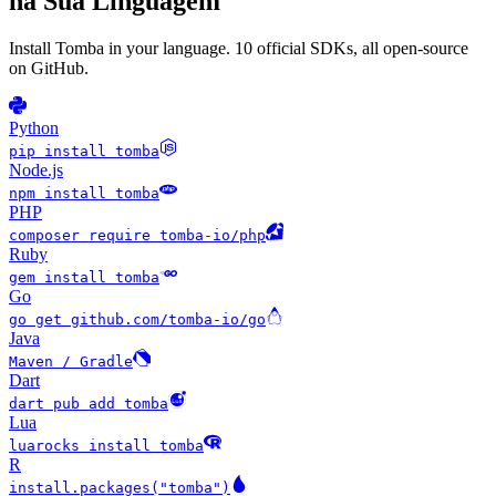
na Sua Linguagem
Install Tomba in your language. 10 official SDKs, all open-source
on GitHub.
Python
pip install tomba
Node.js
npm install tomba
PHP
composer require tomba-io/php
Ruby
gem install tomba
Go
go get github.com/tomba-io/go
Java
Maven / Gradle
Dart
dart pub add tomba
Lua
luarocks install tomba
R
install.packages("tomba")