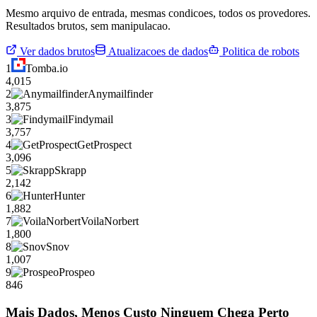
Mesmo arquivo de entrada, mesmas condicoes, todos os provedores.
Resultados brutos, sem manipulacao.
Ver dados brutos
Atualizacoes de dados
Politica de robots
1
Tomba.io
4,015
2
Anymailfinder
3,875
3
Findymail
3,757
4
GetProspect
3,096
5
Skrapp
2,142
6
Hunter
1,882
7
VoilaNorbert
1,800
8
Snov
1,007
9
Prospeo
846
Mais Dados, Menos Custo Ninguem Chega Perto