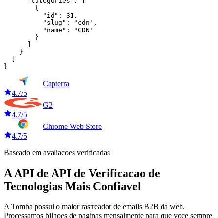
      "categories": [

        {

          "id": 31,

          "slug": "cdn",

          "name": "CDN"

        }

      ]

    }

  ]

}
Capterra
4.7/5
G2
4.7/5
Chrome Web Store
4.7/5
Baseado em avaliacoes verificadas
A API de API de Verificacao de
Tecnologias Mais Confiavel
A Tomba possui o maior rastreador de emails B2B da web.
Processamos bilhoes de paginas mensalmente para que voce sempre