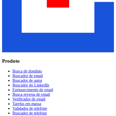
Produto
Busca de domínio
Buscador de email
Buscador de autor
Buscador do LinkedIn
Enriquecimento de email
Busca reversa de email
Verificador de email
Tarefas em massa
Validador de telefone
Buscador de telefone