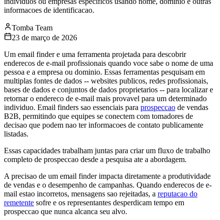
individuos ou empresas especificos usando nome, dominio e outras
informacoes de identificacao.
Tomba Team
23 de março de 2026
Um email finder e uma ferramenta projetada para descobrir
enderecos de e-mail profissionais quando voce sabe o nome de uma
pessoa e a empresa ou dominio. Essas ferramentas pesquisam em
multiplas fontes de dados -- websites publicos, redes profissionais,
bases de dados e conjuntos de dados proprietarios -- para localizar e
retornar o endereco de e-mail mais provavel para um determinado
individuo. Email finders sao essenciais para
prospeccao
de vendas
B2B, permitindo que equipes se conectem com tomadores de
decisao que podem nao ter informacoes de contato publicamente
listadas.
Essas capacidades trabalham juntas para criar um fluxo de trabalho
completo de prospeccao desde a pesquisa ate a abordagem.
A precisao de um email finder impacta diretamente a produtividade
de vendas e o desempenho de campanhas. Quando enderecos de e-
mail estao incorretos, mensagens sao rejeitadas, a
reputacao do
remetente
sofre e os representantes desperdicam tempo em
prospeccao que nunca alcanca seu alvo.