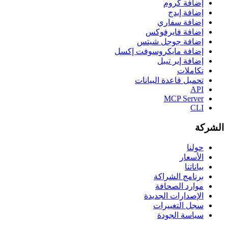
إضافة كروم
إضافة إيدج
إضافة سفاري
إضافة فايرفوكس
إضافة جوجل شيتس
إضافة مايكروسوفت إكسل
إضافة إير تيبل
تكاملات
تحميل قاعدة البيانات
API
MCP Server
CLI
الشركة
حولنا
الأسعار
بياناتنا
برنامج الشراكة
موارد الصحافة
الإصدارات الجديدة
سجل التغييرات
سياسة الجودة