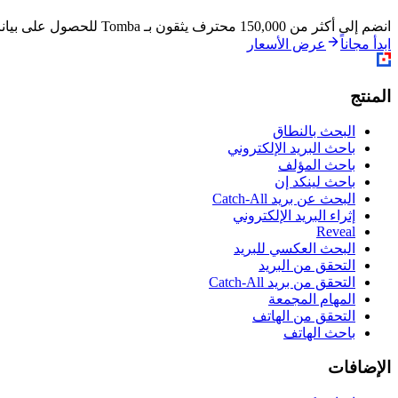
انضم إلى أكثر من 150,000 محترف يثقون بـ Tomba للحصول على بيانات اتصال دقيقة. بدون بطاقة ائتمان.
ابدأ مجاناً
عرض الأسعار
المنتج
البحث بالنطاق
باحث البريد الإلكتروني
باحث المؤلف
باحث لينكد إن
البحث عن بريد Catch-All
إثراء البريد الإلكتروني
Reveal
البحث العكسي للبريد
التحقق من البريد
التحقق من بريد Catch-All
المهام المجمعة
التحقق من الهاتف
باحث الهاتف
الإضافات