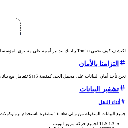
اكتشف كيف تحمي Tomba بياناتك بتدابير أمنية على مستوى المؤسسات والتشفير ومعايير الامتثال.
التزامنا بالأمان
نحن نأخذ أمان البيانات على محمل الجد. كمنصة SaaS تتعامل مع بيانات أعمال حساسة، نحافظ على أعلى معايير الأمان لضمان حماية معلوماتك دائماً.
تشفير البيانات
أثناء النقل
جميع البيانات المنقولة من وإلى Tomba مشفرة باستخدام بروتوكولات معيارية في الصناعة:
TLS 1.3 لجميع حركة مرور الويب