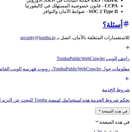
GDPR
- لائحة حماية البيانات في الاتحاد الأوروبي
CCPA
- قانون خصوصية المستهلك في كاليفورنيا
SOC 2 Type II
- ضوابط الأمان والتوافر
أسئلة؟
للاستفسارات المتعلقة بالأمان، اتصل بـ
security@tomba.io
زاحف الويب TombaPublicWebCrawler
معلومات حول TombaPublicWebCrawler، روبوت فهرسة الويب الخاص بنا الذي يجمع بيانات الاتصال التجارية العامة مع احترام robots.txt.
شروط الخدمة
تحكم شروط الخدمة هذه استخدامك لمنصة Tomba للبحث عن البريد الإلكتروني وواجهة برمجة التطبيقات والخدمات ذات الصلة.
في هذه الصفحة
في هذه الصفحة