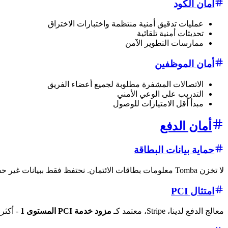
أمان الكود
عمليات تدقيق أمنية منتظمة واختبارات الاختراق
تحديثات أمنية تلقائية
ممارسات التطوير الآمن
أمان الموظفين
الاتصالات المشفرة مطلوبة لجميع أعضاء الفريق
التدريب على الوعي الأمني
مبدأ أقل الامتيازات للوصول
أمان الدفع
حماية بيانات البطاقة
لا تخزن Tomba معلومات بطاقات الائتمان. نحتفظ فقط ببيانات غير حساسة (آخر أربعة أرقام) لأغراض دعم العملاء.
امتثال PCI
معالج الدفع لدينا، Stripe، معتمد كـ
مزود خدمة PCI المستوى 1
- أكثر