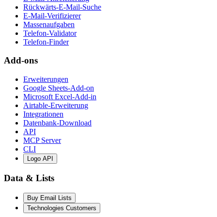
Rückwärts-E-Mail-Suche
E-Mail-Verifizierer
Massenaufgaben
Telefon-Validator
Telefon-Finder
Add-ons
Erweiterungen
Google Sheets-Add-on
Microsoft Excel-Add-in
Airtable-Erweiterung
Integrationen
Datenbank-Download
API
MCP Server
CLI
Logo API
Data & Lists
Buy Email Lists
Technologies Customers