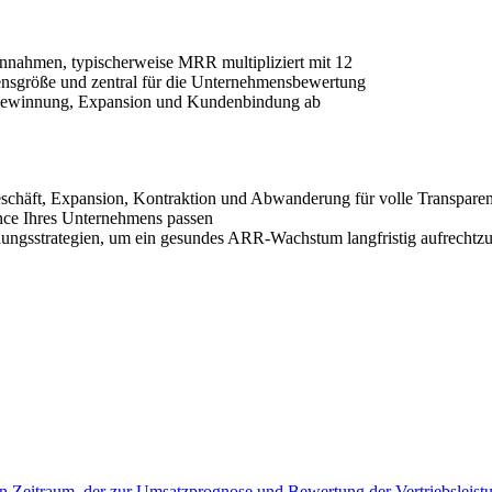
nnahmen, typischerweise MRR multipliziert mit 12
ensgröße und zentral für die Unternehmensbewertung
ewinnung, Expansion und Kundenbindung ab
häft, Expansion, Kontraktion und Abwanderung für volle Transpare
nce Ihres Unternehmens passen
ndungsstrategien, um ein gesundes ARR-Wachstum langfristig aufrechtzu
n Zeitraum, der zur Umsatzprognose und Bewertung der Vertriebsleist