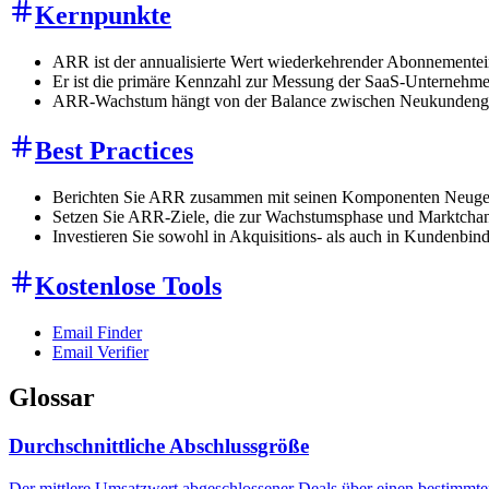
Kernpunkte
ARR ist der annualisierte Wert wiederkehrender Abonnementei
Er ist die primäre Kennzahl zur Messung der SaaS-Unternehm
ARR-Wachstum hängt von der Balance zwischen Neukundeng
Best Practices
Berichten Sie ARR zusammen mit seinen Komponenten Neugesc
Setzen Sie ARR-Ziele, die zur Wachstumsphase und Marktcha
Investieren Sie sowohl in Akquisitions- als auch in Kundenbi
Kostenlose Tools
Email Finder
Email Verifier
Glossar
Durchschnittliche Abschlussgröße
Der mittlere Umsatzwert abgeschlossener Deals über einen bestimmte