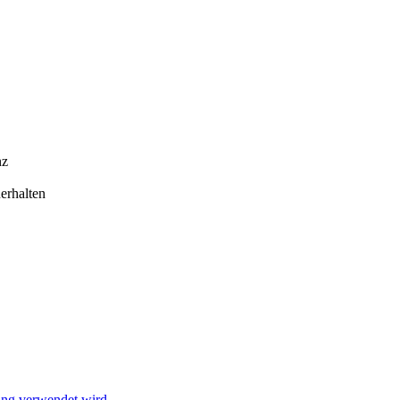
nz
erhalten
ung verwendet wird.