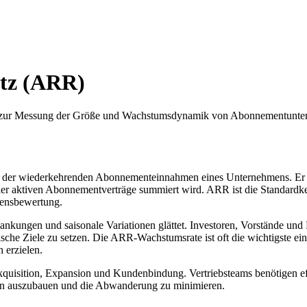
atz (ARR)
r zur Messung der Größe und Wachstumsdynamik von Abonnementunte
rt der wiederkehrenden Abonnementeinnahmen eines Unternehmens. Er 
t aller aktiven Abonnementverträge summiert wird. ARR ist die Standa
mensbewertung.
wankungen und saisonale Variationen glättet. Investoren, Vorstände 
gische Ziele zu setzen. Die ARR-Wachstumsrate ist oft die wichtigste
 erzielen.
isition, Expansion und Kundenbindung. Vertriebsteams benötigen eff
n auszubauen und die Abwanderung zu minimieren.