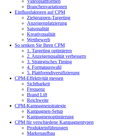
Videoplattformen
Branchenvariationen
Einflussfaktoren auf CPM
Zielgruppen-Targeting
Anzeigenplatzierung
Saisonalität
Kreativqualität
Wettbewerb
So senken Sie Ihren CPM
1. Targeting optimieren
2. Anzeigenqualität verbessern
3. Strategisches Timing
4. Formatauswahl
5. Plattformdiversifizierung
CPM-Effektivität messen
Sichtbarkeit
Frequenz
Brand Lift
Reichweite
CPM-Kampagnenstrategie
Kampagnen-Setup
Kampagnenoptimierung
CPM für verschiedene Kampagnentypen
Produkteinführungen
Markenaufbau