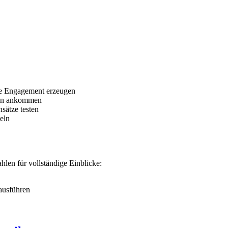
te Engagement erzeugen
chen ankommen
nsätze testen
eln
len für vollständige Einblicke:
ausführen