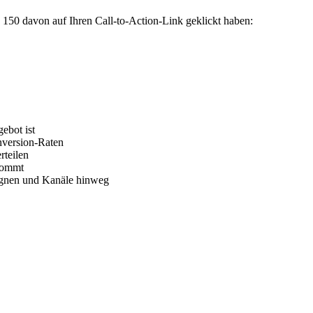
50 davon auf Ihren Call-to-Action-Link geklickt haben:
ebot ist
nversion-Raten
rteilen
nkommt
agnen und Kanäle hinweg