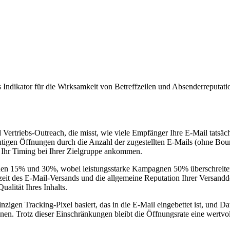
s Indikator für die Wirksamkeit von Betreffzeilen und Absenderreputati
Vertriebs-Outreach, die misst, wie viele Empfänger Ihre E-Mail tatsäc
utigen Öffnungen durch die Anzahl der zugestellten E-Mails (ohne Bounc
d Ihr Timing bei Ihrer Zielgruppe ankommen.
hen 15% und 30%, wobei leistungsstarke Kampagnen 50% überschreiten
zeit des E-Mail-Versands und die allgemeine Reputation Ihrer Versandd
alität Ihres Inhalts.
zigen Tracking-Pixel basiert, das in die E-Mail eingebettet ist, und D
en. Trotz dieser Einschränkungen bleibt die Öffnungsrate eine wertvo