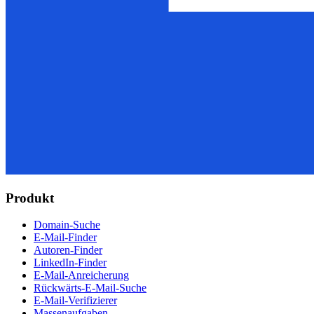
Produkt
Domain-Suche
E-Mail-Finder
Autoren-Finder
LinkedIn-Finder
E-Mail-Anreicherung
Rückwärts-E-Mail-Suche
E-Mail-Verifizierer
Massenaufgaben