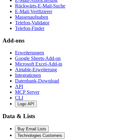
E-Mail-Anreicherung
Rückwärts-E-Mail-Suche
E-Mail-Verifizierer
Massenaufgaben
Telefon-Validator
Telefon-Finder
Add-ons
Erweiterungen
Google Sheets-Add-on
Microsoft Excel-Add-in
Airtable-Erweiterung
Integrationen
Datenbank-Download
API
MCP Server
CLI
Logo API
Data & Lists
Buy Email Lists
Technologies Customers