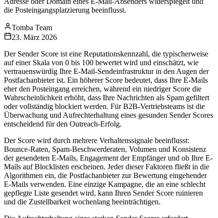
Adresse oder Domain eines E-Mail-Absenders widerspiegelt und
die Posteingangsplatzierung beeinflusst.
Tomba Team
23. März 2026
Der Sender Score ist eine Reputationskennzahl, die typischerweise
auf einer Skala von 0 bis 100 bewertet wird und einschätzt, wie
vertrauenswürdig Ihre E-Mail-Sendeinfrastruktur in den Augen der
Postfachanbieter ist. Ein höherer Score bedeutet, dass Ihre E-Mails
eher den Posteingang erreichen, während ein niedriger Score die
Wahrscheinlichkeit erhöht, dass Ihre Nachrichten als Spam gefiltert
oder vollständig blockiert werden. Für B2B-Vertriebsteams ist die
Überwachung und Aufrechterhaltung eines gesunden Sender Scores
entscheidend für den Outreach-Erfolg.
Der Score wird durch mehrere Verhaltenssignale beeinflusst:
Bounce-Raten, Spam-Beschwerderaten, Volumen und Konsistenz
der gesendeten E-Mails, Engagement der Empfänger und ob Ihre E-
Mails auf Blocklisten erscheinen. Jeder dieser Faktoren fließt in die
Algorithmen ein, die Postfachanbieter zur Bewertung eingehender
E-Mails verwenden. Eine einzige Kampagne, die an eine schlecht
gepflegte Liste gesendet wird, kann Ihren Sender Score ruinieren
und die Zustellbarkeit wochenlang beeinträchtigen.