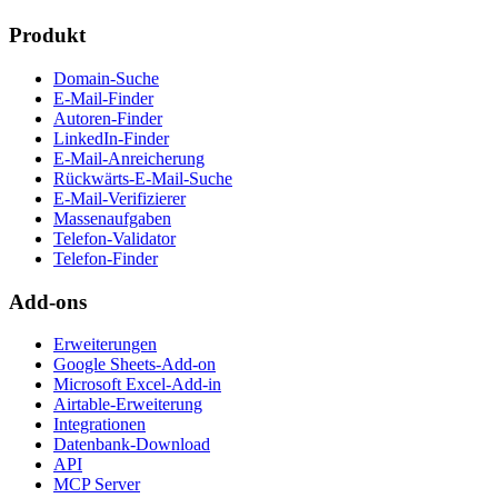
Produkt
Domain-Suche
E-Mail-Finder
Autoren-Finder
LinkedIn-Finder
E-Mail-Anreicherung
Rückwärts-E-Mail-Suche
E-Mail-Verifizierer
Massenaufgaben
Telefon-Validator
Telefon-Finder
Add-ons
Erweiterungen
Google Sheets-Add-on
Microsoft Excel-Add-in
Airtable-Erweiterung
Integrationen
Datenbank-Download
API
MCP Server