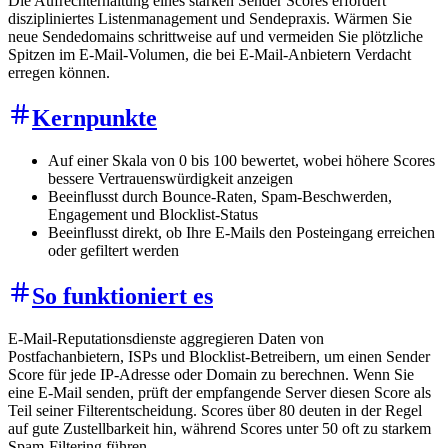
Die Aufrechterhaltung eines starken Sender Scores erfordert
diszipliniertes Listenmanagement und Sendepraxis. Wärmen Sie
neue Sendedomains schrittweise auf und vermeiden Sie plötzliche
Spitzen im E-Mail-Volumen, die bei E-Mail-Anbietern Verdacht
erregen können.
Kernpunkte
Auf einer Skala von 0 bis 100 bewertet, wobei höhere Scores
bessere Vertrauenswürdigkeit anzeigen
Beeinflusst durch Bounce-Raten, Spam-Beschwerden,
Engagement und Blocklist-Status
Beeinflusst direkt, ob Ihre E-Mails den Posteingang erreichen
oder gefiltert werden
So funktioniert es
E-Mail-Reputationsdienste aggregieren Daten von
Postfachanbietern, ISPs und Blocklist-Betreibern, um einen Sender
Score für jede IP-Adresse oder Domain zu berechnen. Wenn Sie
eine E-Mail senden, prüft der empfangende Server diesen Score als
Teil seiner Filterentscheidung. Scores über 80 deuten in der Regel
auf gute Zustellbarkeit hin, während Scores unter 50 oft zu starkem
Spam-Filtering führen.