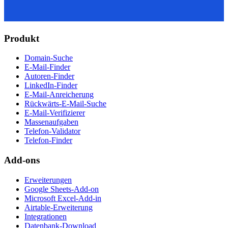
Produkt
Domain-Suche
E-Mail-Finder
Autoren-Finder
LinkedIn-Finder
E-Mail-Anreicherung
Rückwärts-E-Mail-Suche
E-Mail-Verifizierer
Massenaufgaben
Telefon-Validator
Telefon-Finder
Add-ons
Erweiterungen
Google Sheets-Add-on
Microsoft Excel-Add-in
Airtable-Erweiterung
Integrationen
Datenbank-Download