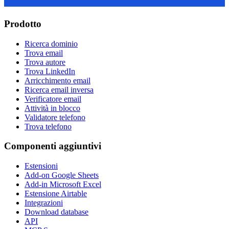
Prodotto
Ricerca dominio
Trova email
Trova autore
Trova LinkedIn
Arricchimento email
Ricerca email inversa
Verificatore email
Attività in blocco
Validatore telefono
Trova telefono
Componenti aggiuntivi
Estensioni
Add-on Google Sheets
Add-in Microsoft Excel
Estensione Airtable
Integrazioni
Download database
API