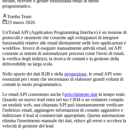
inviare, ricevere o gestire funzionalità email in modo
programmatico.
Tomba Team
23 marzo 2026
Un'Email API (Application Programming Interface) è un insieme di
protocolli e strumenti che consente agli sviluppatori di integrare
funzionalità relative alle email direttamente nelle loro applicazioni e
workflow. Invece di eseguire manualmente attività email, un'API
consente ai sistemi di automatizzare processi come l'invio di email,
la verifica degli indirizzi, la ricerca di contatti e la gestione della
deliverability su larga scala.
Nello spazio dei dati B2B e della
prospezione
, le email API sono
essenziali per i team che necessitano di elaborare grandi volumi di
contatti in modo programmatico.
Le email API consentono anche l'
arricchimento dati
in tempo reale.
Quando un nuovo lead entra nel tuo CRM o un visitatore compila
un modulo web, una chiamata API può istantaneamente verificare
l'indirizzo email, aggiungere informazioni di contatto aggiuntive e
indirizzare il lead al commerciale appropriato. Questa automazione
elimina l'inserimento manuale dei dati, riduce gli errori e accelera la
velocità di gestione del lead.