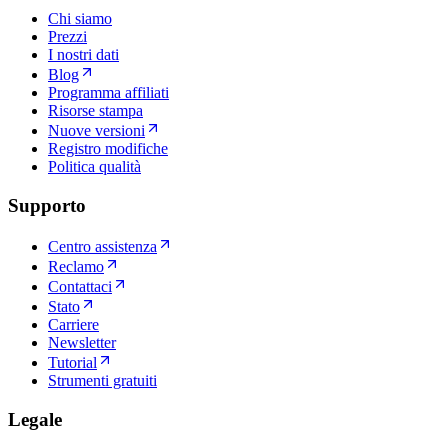
Chi siamo
Prezzi
I nostri dati
Blog
Programma affiliati
Risorse stampa
Nuove versioni
Registro modifiche
Politica qualità
Supporto
Centro assistenza
Reclamo
Contattaci
Stato
Carriere
Newsletter
Tutorial
Strumenti gratuiti
Legale