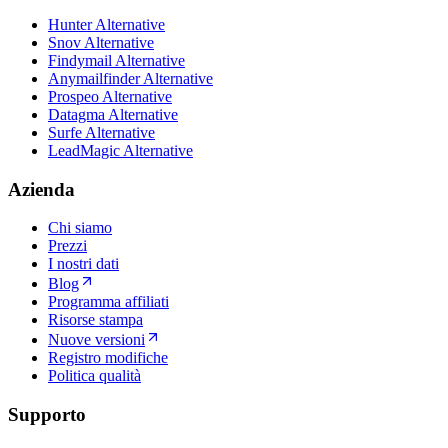
Hunter Alternative
Snov Alternative
Findymail Alternative
Anymailfinder Alternative
Prospeo Alternative
Datagma Alternative
Surfe Alternative
LeadMagic Alternative
Azienda
Chi siamo
Prezzi
I nostri dati
Blog
Programma affiliati
Risorse stampa
Nuove versioni
Registro modifiche
Politica qualità
Supporto