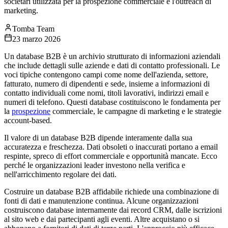
societari utilizzata per la prospezione commerciale e l'outreach di
marketing.
Tomba Team
23 marzo 2026
Un database B2B è un archivio strutturato di informazioni aziendali
che include dettagli sulle aziende e dati di contatto professionali. Le
voci tipiche contengono campi come nome dell'azienda, settore,
fatturato, numero di dipendenti e sede, insieme a informazioni di
contatto individuali come nomi, titoli lavorativi, indirizzi email e
numeri di telefono. Questi database costituiscono le fondamenta per
la
prospezione
commerciale, le campagne di marketing e le strategie
account-based.
Il valore di un database B2B dipende interamente dalla sua
accuratezza e freschezza. Dati obsoleti o inaccurati portano a email
respinte, spreco di effort commerciale e opportunità mancate. Ecco
perché le organizzazioni leader investono nella verifica e
nell'arricchimento regolare dei dati.
Costruire un database B2B affidabile richiede una combinazione di
fonti di dati e manutenzione continua. Alcune organizzazioni
costruiscono database internamente dai record CRM, dalle iscrizioni
al sito web e dai partecipanti agli eventi. Altre acquistano o si