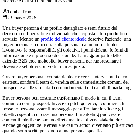
ricerche e dati sui tuoi clienti esistenti.
Tomba Team
23 marzo 2026
Una buyer persona è un profilo dettagliato e semi-fittizio del
decisore o influenzatore individuale che acquista il tuo prodotto o
servizio. Mentre un
profilo del cliente ideale
descrive l'azienda, una
buyer persona si concentra sulla persona, catturando il titolo
lavorativo, le responsabilità, gli obiettivi, i punti dolenti, le fonti di
informazione e il processo decisionale. La maggior parte delle
aziende B2B crea molteplici buyer persona per rappresentare i
diversi stakeholder coinvolti in un acquisto.
Creare buyer persona accurate richiede ricerca. Intervistare i clienti
esistenti, sondare il team di vendita sulle caratteristiche comuni dei
prospect e analizzare i dati comportamentali dai canali di marketing.
Buyer persona ben costruite trasformano il modo in cui il team
comunica con i prospect. Invece di pitch generici, i commerciali
possono personalizzare il messaggio per affrontare le sfide e gli
obiettivi specifici di ciascuna persona. Il marketing può creare
contenuti mirati che parlano direttamente ai diversi stakeholder.
Anche gli oggetti delle email e le call to action diventano più efficaci
quando sono scritti pensando a una persona specifica.