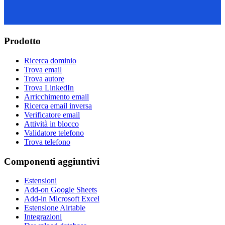
Prodotto
Ricerca dominio
Trova email
Trova autore
Trova LinkedIn
Arricchimento email
Ricerca email inversa
Verificatore email
Attività in blocco
Validatore telefono
Trova telefono
Componenti aggiuntivi
Estensioni
Add-on Google Sheets
Add-in Microsoft Excel
Estensione Airtable
Integrazioni