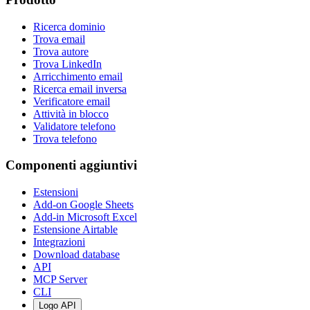
Ricerca dominio
Trova email
Trova autore
Trova LinkedIn
Arricchimento email
Ricerca email inversa
Verificatore email
Attività in blocco
Validatore telefono
Trova telefono
Componenti aggiuntivi
Estensioni
Add-on Google Sheets
Add-in Microsoft Excel
Estensione Airtable
Integrazioni
Download database
API
MCP Server
CLI
Logo API