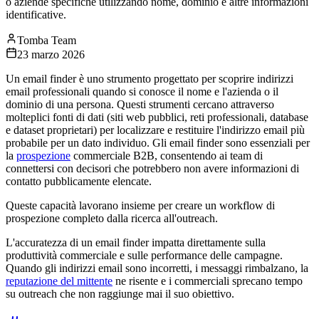
o aziende specifiche utilizzando nome, dominio e altre informazioni
identificative.
Tomba Team
23 marzo 2026
Un email finder è uno strumento progettato per scoprire indirizzi
email professionali quando si conosce il nome e l'azienda o il
dominio di una persona. Questi strumenti cercano attraverso
molteplici fonti di dati (siti web pubblici, reti professionali, database
e dataset proprietari) per localizzare e restituire l'indirizzo email più
probabile per un dato individuo. Gli email finder sono essenziali per
la
prospezione
commerciale B2B, consentendo ai team di
connettersi con decisori che potrebbero non avere informazioni di
contatto pubblicamente elencate.
Queste capacità lavorano insieme per creare un workflow di
prospezione completo dalla ricerca all'outreach.
L'accuratezza di un email finder impatta direttamente sulla
produttività commerciale e sulle performance delle campagne.
Quando gli indirizzi email sono incorretti, i messaggi rimbalzano, la
reputazione del mittente
ne risente e i commerciali sprecano tempo
su outreach che non raggiunge mai il suo obiettivo.