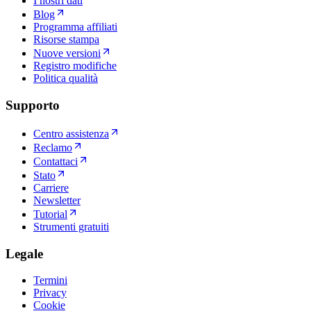
I nostri dati
Blog
Programma affiliati
Risorse stampa
Nuove versioni
Registro modifiche
Politica qualità
Supporto
Centro assistenza
Reclamo
Contattaci
Stato
Carriere
Newsletter
Tutorial
Strumenti gratuiti
Legale
Termini
Privacy
Cookie