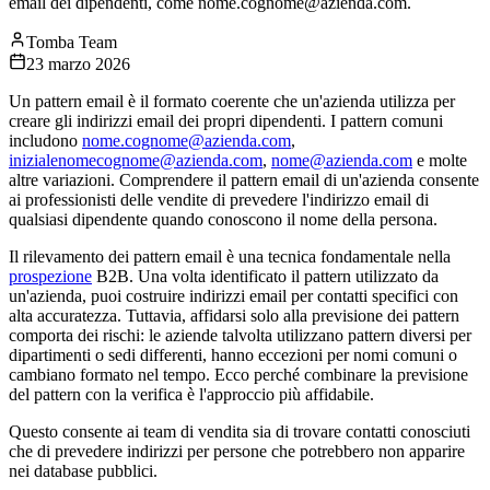
email dei dipendenti, come nome.cognome@azienda.com.
Tomba Team
23 marzo 2026
Un pattern email è il formato coerente che un'azienda utilizza per
creare gli indirizzi email dei propri dipendenti. I pattern comuni
includono
nome.cognome@azienda.com
,
inizialenomecognome@azienda.com
,
nome@azienda.com
e molte
altre variazioni. Comprendere il pattern email di un'azienda consente
ai professionisti delle vendite di prevedere l'indirizzo email di
qualsiasi dipendente quando conoscono il nome della persona.
Il rilevamento dei pattern email è una tecnica fondamentale nella
prospezione
B2B. Una volta identificato il pattern utilizzato da
un'azienda, puoi costruire indirizzi email per contatti specifici con
alta accuratezza. Tuttavia, affidarsi solo alla previsione dei pattern
comporta dei rischi: le aziende talvolta utilizzano pattern diversi per
dipartimenti o sedi differenti, hanno eccezioni per nomi comuni o
cambiano formato nel tempo. Ecco perché combinare la previsione
del pattern con la verifica è l'approccio più affidabile.
Questo consente ai team di vendita sia di trovare contatti conosciuti
che di prevedere indirizzi per persone che potrebbero non apparire
nei database pubblici.